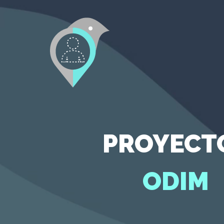
Jump
to
navigation
PROYECT
Inicio
ODIM
¿Quiénes
somos?