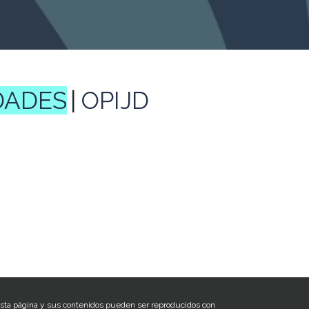
DADES
OPIJD
sta página y sus contenidos pueden ser reproducidos con