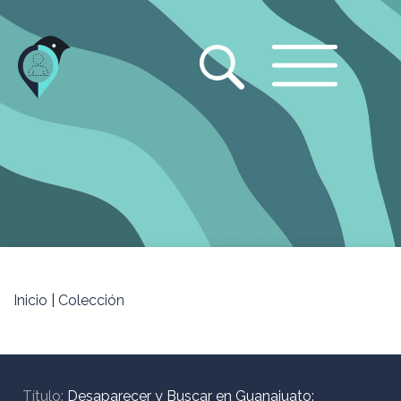
Jump
to
navigation
Inicio
|
Colección
Título:
Desaparecer y Buscar en Guanajuato: