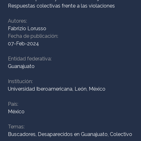
Respuestas colectivas frente a las violaciones
Autores:
Inicio
Fabrizio Lorusso
Fecha de publicación:
07-Feb-2024
¿Quiénes
Entidad federativa:
somos?
Guanajuato
Institución:
ODIM
Universidad Iberoamericana, León, México
País:
Colección
México
Temas:
Contacto
Buscadores, Desaparecidos en Guanajuato, Colectivo