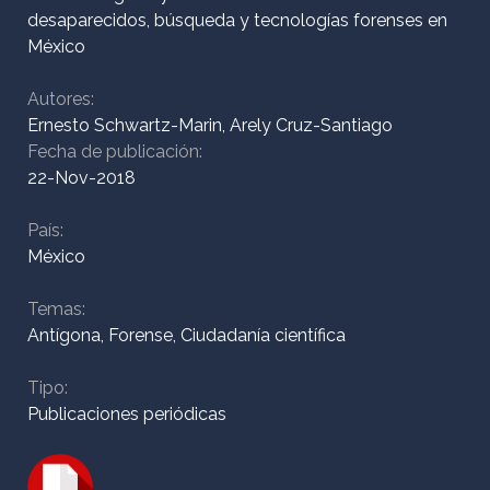
desaparecidos, búsqueda y tecnologías forenses en
México
Inicio
Autores:
Ernesto Schwartz-Marin, Arely Cruz-Santiago
¿Quiénes
Fecha de publicación:
22-Nov-2018
somos?
País:
México
ODIM
Temas:
Antígona, Forense, Ciudadanía científica
Colección
Tipo:
Publicaciones periódicas
Contacto