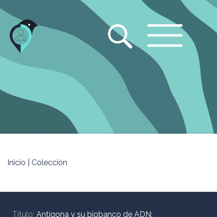
Jump
to
navigation
Inicio
|
Colección
Título:
Antígona y su biobanco de ADN: