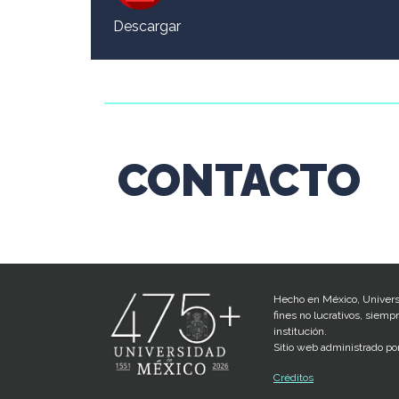
Descargar
CONTACTO
Hecho en México, Univers
fines no lucrativos, siemp
institución.
Sitio web administrado por
Créditos