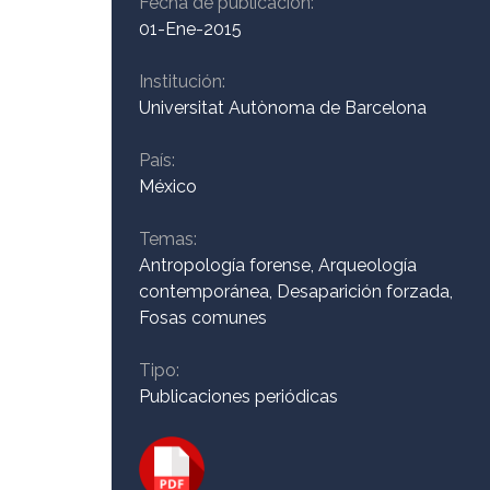
Fecha de publicación:
01-Ene-2015
somos?
Institución:
Universitat Autònoma de Barcelona
ODIM
País:
México
Colección
Temas:
Antropología forense, Arqueología
Contacto
contemporánea, Desaparición forzada,
Fosas comunes
Tipo:
Publicaciones periódicas