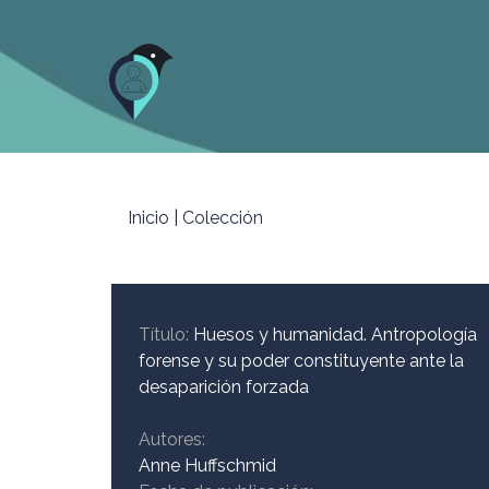
Jump
to
navigation
Inicio
|
Colección
Título:
Huesos y humanidad. Antropología
forense y su poder constituyente ante la
desaparición forzada
Inicio
Autores:
Anne Huffschmid
¿Quiénes